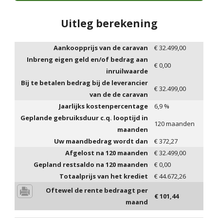
Uitleg berekening
Aankoopprijs van de caravan
€
32.499,00
Inbreng eigen geld en/of bedrag aan
€
0,00
inruilwaarde
Bij te betalen bedrag bij de leverancier
€
32.499,00
van de de caravan
Jaarlijks kostenpercentage
6,9
%
Geplande gebruiksduur c.q. looptijd in
120
maanden
maanden
Uw maandbedrag wordt dan
€
372,27
Afgelost na
120
maanden
€
32.499,00
Gepland restsaldo na
120
maanden
€
0,00
Totaalprijs van het krediet
€
44.672,26
Oftewel de rente bedraagt per
€
101,44
maand