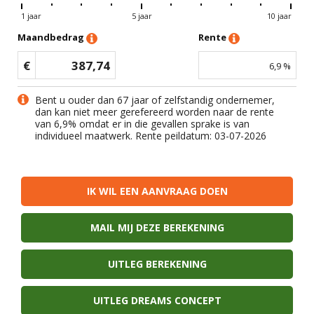
1 jaar
5 jaar
10 jaar
Maandbedrag
Rente
€
387,74
6,9
%
Bent u ouder dan 67 jaar of zelfstandig ondernemer,
dan kan niet meer gerefereerd worden naar de rente
van
6,9
% omdat er in die gevallen sprake is van
individueel maatwerk. Rente peildatum: 03-07-2026
IK WIL EEN AANVRAAG DOEN
MAIL MIJ DEZE BEREKENING
UITLEG BEREKENING
UITLEG DREAMS CONCEPT