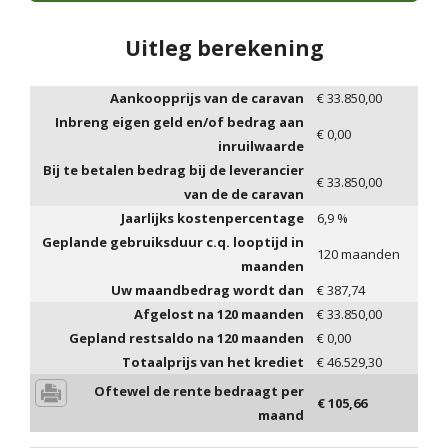
Uitleg berekening
Aankoopprijs van de caravan
€
33.850,00
Inbreng eigen geld en/of bedrag aan
€
0,00
inruilwaarde
Bij te betalen bedrag bij de leverancier
€
33.850,00
van de de caravan
Jaarlijks kostenpercentage
6,9
%
Geplande gebruiksduur c.q. looptijd in
120
maanden
maanden
Uw maandbedrag wordt dan
€
387,74
Afgelost na
120
maanden
€
33.850,00
Gepland restsaldo na
120
maanden
€
0,00
Totaalprijs van het krediet
€
46.529,30
Oftewel de rente bedraagt per
€
105,66
maand