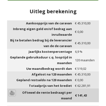
Uitleg berekening
Aankoopprijs van de caravan
€
45.310,00
Inbreng eigen geld en/of bedrag aan
€
0,00
inruilwaarde
Bij te betalen bedrag bij de leverancier
€
45.310,00
van de de caravan
Jaarlijks kostenpercentage
6,9
%
Geplande gebruiksduur c.q. looptijd in
120
maanden
maanden
Uw maandbedrag wordt dan
€
519,02
Afgelost na
120
maanden
€
45.310,00
Gepland restsaldo na
120
maanden
€
0,00
Totaalprijs van het krediet
€
62.281,91
Oftewel de rente bedraagt per
€
141,43
maand