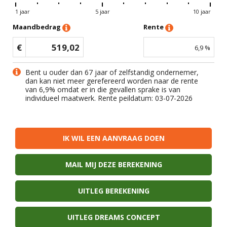
1 jaar
5 jaar
10 jaar
Maandbedrag
Rente
€
519,02
6,9
%
Bent u ouder dan 67 jaar of zelfstandig ondernemer,
dan kan niet meer gerefereerd worden naar de rente
van
6,9
% omdat er in die gevallen sprake is van
individueel maatwerk. Rente peildatum: 03-07-2026
IK WIL EEN AANVRAAG DOEN
MAIL MIJ DEZE BEREKENING
UITLEG BEREKENING
UITLEG DREAMS CONCEPT