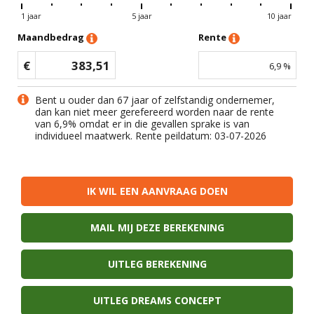
1 jaar
5 jaar
10 jaar
Maandbedrag
Rente
€
383,51
6,9
%
Bent u ouder dan 67 jaar of zelfstandig ondernemer,
dan kan niet meer gerefereerd worden naar de rente
van
6,9
% omdat er in die gevallen sprake is van
individueel maatwerk. Rente peildatum: 03-07-2026
IK WIL EEN AANVRAAG DOEN
MAIL MIJ DEZE BEREKENING
UITLEG BEREKENING
UITLEG DREAMS CONCEPT