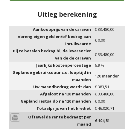
Uitleg berekening
Aankoopprijs van de caravan
€
33.480,00
Inbreng eigen geld en/of bedrag aan
€
0,00
inruilwaarde
Bij te betalen bedrag bij de leverancier
€
33.480,00
van de de caravan
Jaarlijks kostenpercentage
6,9
%
Geplande gebruiksduur c.q. looptijd in
120
maanden
maanden
Uw maandbedrag wordt dan
€
383,51
Afgelost na
120
maanden
€
33.480,00
Gepland restsaldo na
120
maanden
€
0,00
Totaalprijs van het krediet
€
46.020,71
Oftewel de rente bedraagt per
€
104,51
maand