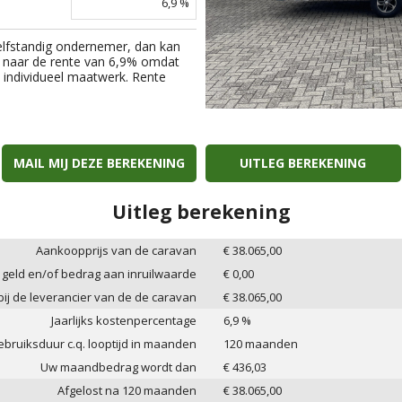
6,9
%
elfstandig ondernemer, dan kan
 naar de rente van
6,9
% omdat
an individueel maatwerk. Rente
MAIL MIJ DEZE BEREKENING
UITLEG BEREKENING
Uitleg berekening
Aankoopprijs van de caravan
€
38.065,00
 geld en/of bedrag aan inruilwaarde
€
0,00
 bij de leverancier van de de caravan
€
38.065,00
Jaarlijks kostenpercentage
6,9
%
bruiksduur c.q. looptijd in maanden
120
maanden
Uw maandbedrag wordt dan
€
436,03
Afgelost na
120
maanden
€
38.065,00