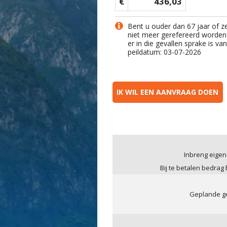
€
436,03
Bent u ouder dan 67 jaar of z
niet meer gerefereerd worden
er in die gevallen sprake is v
peildatum: 03-07-2026
IK WIL EEN AANVRAAG DOEN
Inbreng eigen
Bij te betalen bedrag
Geplande ge