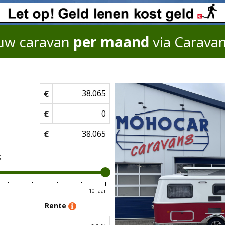
uw caravan
per maand
via Carava
€
€
€
g
10 jaar
Rente