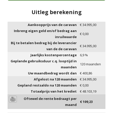
Uitleg berekening
Aankoopprijs van de caravan
€
34.995,00
Inbreng eigen geld en/of bedrag aan
€
0,00
inruilwaarde
Bij te betalen bedrag bij de leverancier
€
34.995,00
van de de caravan
Jaarlijks kostenpercentage
6,9
%
Geplande gebruiksduur c.q. looptijd in
120
maanden
maanden
Uw maandbedrag wordt dan
€
400,86
Afgelost na
120
maanden
€
34.995,00
Gepland restsaldo na
120
maanden
€
0,00
Totaalprijs van het krediet
€
48.103,19
Oftewel de rente bedraagt per
€
109,23
maand