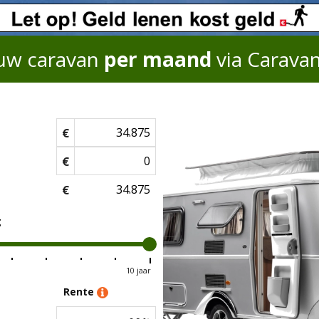
uw caravan
per maand
via Carava
€
€
€
g
10 jaar
Rente