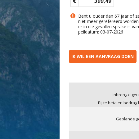
€
399,49
Bent u ouder dan 67 jaar of z
niet meer gerefereerd worden
er in die gevallen sprake is v
peildatum: 03-07-2026
IK WIL EEN AANVRAAG DOEN
Inbreng eigen
Bij te betalen bedrag
Geplande ge