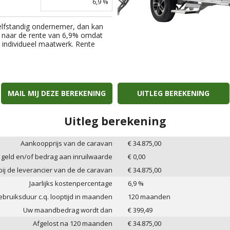
6,9
%
elfstandig ondernemer, dan kan
 naar de rente van
6,9
% omdat
an individueel maatwerk. Rente
MAIL MIJ DEZE BEREKENING
UITLEG BEREKENING
Uitleg berekening
Aankoopprijs van de caravan
€
34.875,00
 geld en/of bedrag aan inruilwaarde
€
0,00
 bij de leverancier van de de caravan
€
34.875,00
Jaarlijks kostenpercentage
6,9
%
bruiksduur c.q. looptijd in maanden
120
maanden
Uw maandbedrag wordt dan
€
399,49
Afgelost na
120
maanden
€
34.875,00