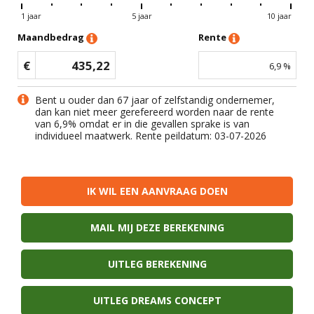
1 jaar
5 jaar
10 jaar
Maandbedrag
Rente
€
435,22
6,9
%
Bent u ouder dan 67 jaar of zelfstandig ondernemer,
dan kan niet meer gerefereerd worden naar de rente
van
6,9
% omdat er in die gevallen sprake is van
individueel maatwerk. Rente peildatum: 03-07-2026
IK WIL EEN AANVRAAG DOEN
MAIL MIJ DEZE BEREKENING
UITLEG BEREKENING
UITLEG DREAMS CONCEPT