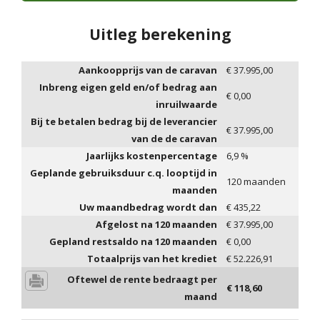
Uitleg berekening
Aankoopprijs van de caravan
€
37.995,00
Inbreng eigen geld en/of bedrag aan
€
0,00
inruilwaarde
Bij te betalen bedrag bij de leverancier
€
37.995,00
van de de caravan
Jaarlijks kostenpercentage
6,9
%
Geplande gebruiksduur c.q. looptijd in
120
maanden
maanden
Uw maandbedrag wordt dan
€
435,22
Afgelost na
120
maanden
€
37.995,00
Gepland restsaldo na
120
maanden
€
0,00
Totaalprijs van het krediet
€
52.226,91
Oftewel de rente bedraagt per
€
118,60
maand