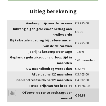
Uitleg berekening
Aankoopprijs van de caravan
€
7.995,00
Inbreng eigen geld en/of bedrag aan
€
0,00
inruilwaarde
Bij te betalen bedrag bij de leverancier
€
7.995,00
van de de caravan
Jaarlijks kostenpercentage
10,6
%
Geplande gebruiksduur c.q. looptijd in
120
maanden
maanden
Uw maandbedrag wordt dan
€
82,74
Afgelost na
120
maanden
€
3.163,00
Gepland restsaldo na
120
maanden
€
4.832,00
Totaalprijs van het krediet
€
14.760,38
Oftewel de rente bedraagt per
€
56,38
maand