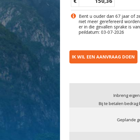
€
150,36
Bent u ouder dan 67 jaar of z
niet meer gerefereerd worden
er in die gevallen sprake is v
peildatum: 03-07-2026
IK WIL EEN AANVRAAG DOEN
Inbreng eigen
Bij te betalen bedrag
Geplande ge