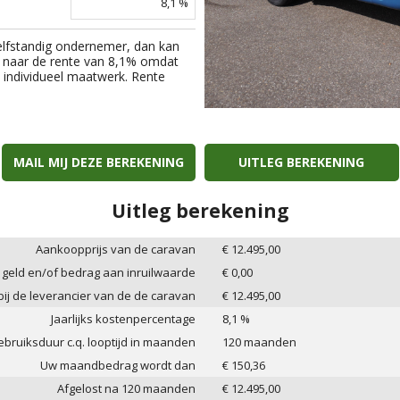
8,1
%
elfstandig ondernemer, dan kan
 naar de rente van
8,1
% omdat
an individueel maatwerk. Rente
MAIL MIJ DEZE BEREKENING
UITLEG BEREKENING
Uitleg berekening
Aankoopprijs van de caravan
€
12.495,00
 geld en/of bedrag aan inruilwaarde
€
0,00
 bij de leverancier van de de caravan
€
12.495,00
Jaarlijks kostenpercentage
8,1
%
bruiksduur c.q. looptijd in maanden
120
maanden
Uw maandbedrag wordt dan
€
150,36
Afgelost na
120
maanden
€
12.495,00