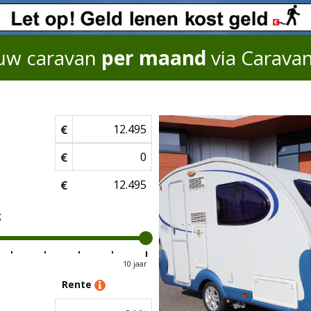
uw caravan
per maand
via Carava
€
€
€
g
10 jaar
Rente