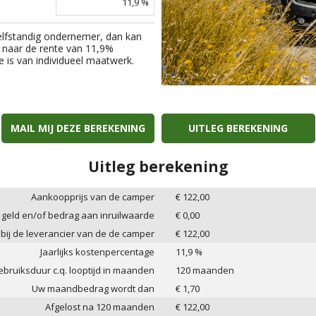
11,9
%
elfstandig ondernemer, dan kan
 naar de rente van
11,9
%
e is van individueel maatwerk.
MAIL MIJ DEZE BEREKENING
UITLEG BEREKENING
Uitleg berekening
Aankoopprijs van de camper
€
122,00
 geld en/of bedrag aan inruilwaarde
€
0,00
 bij de leverancier van de de camper
€
122,00
Jaarlijks kostenpercentage
11,9
%
bruiksduur c.q. looptijd in maanden
120
maanden
Uw maandbedrag wordt dan
€
1,70
Afgelost na
120
maanden
€
122,00