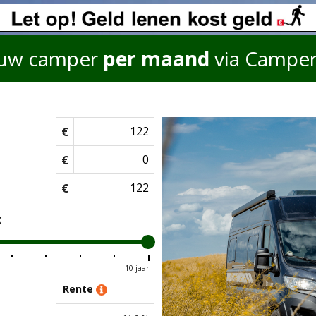
uw camper
per maand
via Campe
€
€
€
g
10 jaar
Rente