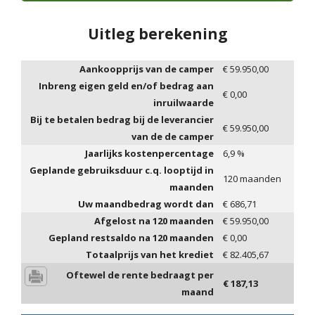
Uitleg berekening
Aankoopprijs van de camper
€
59.950,00
Inbreng eigen geld en/of bedrag aan
€
0,00
inruilwaarde
Bij te betalen bedrag bij de leverancier
€
59.950,00
van de de camper
Jaarlijks kostenpercentage
6,9
%
Geplande gebruiksduur c.q. looptijd in
120
maanden
maanden
Uw maandbedrag wordt dan
€
686,71
Afgelost na
120
maanden
€
59.950,00
Gepland restsaldo na
120
maanden
€
0,00
Totaalprijs van het krediet
€
82.405,67
Oftewel de rente bedraagt per
€
187,13
maand