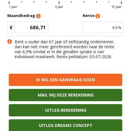
1 jaar
5 jaar
10 jaar
Maandbedrag
Rente
€
686,71
6,9
%
Bent u ouder dan 67 jaar of zelfstandig ondernemer,
dan kan niet meer gerefereerd worden naar de rente
van
6,9
% omdat er in die gevallen sprake is van
individueel maatwerk. Rente peildatum: 03-07-2026
IK WIL EEN AANVRAAG DOEN
MAIL MIJ DEZE BEREKENING
UITLEG BEREKENING
UITLEG DREAMS CONCEPT