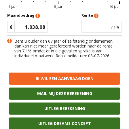
1 jaar
5 jaar
10 jaar
Maandbedrag
Rente
€
1.038,08
7,1
%
Bent u ouder dan 67 jaar of zelfstandig ondernemer,
dan kan niet meer gerefereerd worden naar de rente
van
7,1
% omdat er in die gevallen sprake is van
individueel maatwerk. Rente peildatum: 03-07-2026
IK WIL EEN AANVRAAG DOEN
MAIL MIJ DEZE BEREKENING
UITLEG BEREKENING
UITLEG DREAMS CONCEPT