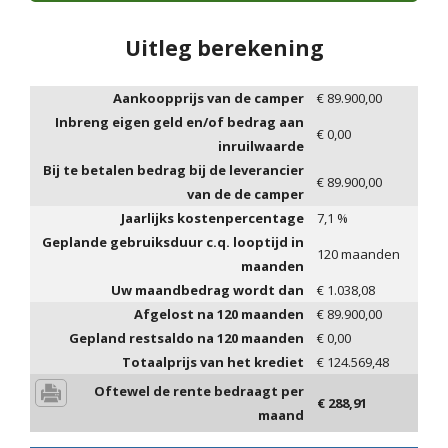
Uitleg berekening
Aankoopprijs van de camper
€
89.900,00
Inbreng eigen geld en/of bedrag aan
€
0,00
inruilwaarde
Bij te betalen bedrag bij de leverancier
€
89.900,00
van de de camper
Jaarlijks kostenpercentage
7,1
%
Geplande gebruiksduur c.q. looptijd in
120
maanden
maanden
Uw maandbedrag wordt dan
€
1.038,08
Afgelost na
120
maanden
€
89.900,00
Gepland restsaldo na
120
maanden
€
0,00
Totaalprijs van het krediet
€
124.569,48
Oftewel de rente bedraagt per
€
288,91
maand