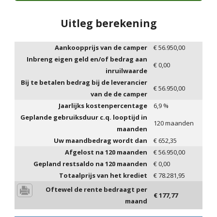
Uitleg berekening
Aankoopprijs van de camper
€
56.950,00
Inbreng eigen geld en/of bedrag aan
€
0,00
inruilwaarde
Bij te betalen bedrag bij de leverancier
€
56.950,00
van de de camper
Jaarlijks kostenpercentage
6,9
%
Geplande gebruiksduur c.q. looptijd in
120
maanden
maanden
Uw maandbedrag wordt dan
€
652,35
Afgelost na
120
maanden
€
56.950,00
Gepland restsaldo na
120
maanden
€
0,00
Totaalprijs van het krediet
€
78.281,95
Oftewel de rente bedraagt per
€
177,77
maand