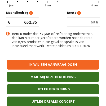
1 jaar
5 jaar
10 jaar
Maandbedrag
Rente
€
652,35
6,9
%
Bent u ouder dan 67 jaar of zelfstandig ondernemer,
dan kan niet meer gerefereerd worden naar de rente
van
6,9
% omdat er in die gevallen sprake is van
individueel maatwerk. Rente peildatum: 03-07-2026
IK WIL EEN AANVRAAG DOEN
MAIL MIJ DEZE BEREKENING
UITLEG BEREKENING
UITLEG DREAMS CONCEPT