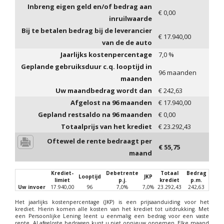
Inbreng eigen geld en/of bedrag aan
€
0,00
inruilwaarde
Bij te betalen bedrag bij de leverancier
€
17.940,00
van de de auto
Jaarlijks kostenpercentage
7,0
%
Geplande gebruiksduur c.q. looptijd in
96
maanden
maanden
Uw maandbedrag wordt dan
€
242,63
Afgelost na
96
maanden
€
17.940,00
Gepland restsaldo na
96
maanden
€
0,00
Totaalprijs van het krediet
€
23.292,43
Oftewel de rente bedraagt per
€
55,75
maand
Krediet-
Debetrente
Totaal
Bedrag
Looptijd
JKP
limiet
p.j.
krediet
p.m.
Uw invoer
17.940,00
96
7,0%
7,0%
23.292,43
242,63
Het jaarlijks kostenpercentage (JKP) is een prijsaanduiding voor het
krediet. Hierin komen alle kosten van het krediet tot uitdrukking. Met
een Persoonlijke Lening leent u eenmalig een bedrag voor een vaste
rente. Al afgeloste bedragen kunt u niet opnieuw opnemen. Elke maand