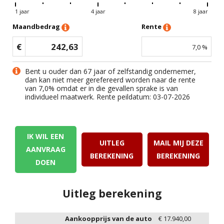
1 jaar
4 jaar
8 jaar
Maandbedrag
Rente
€
242,63
7,0
%
Bent u ouder dan 67 jaar of zelfstandig ondernemer,
dan kan niet meer gerefereerd worden naar de rente
van
7,0
% omdat er in die gevallen sprake is van
individueel maatwerk. Rente peildatum: 03-07-2026
IK WIL EEN
UITLEG
MAIL MIJ DEZE
AANVRAAG
BEREKENING
BEREKENING
DOEN
Uitleg berekening
Aankoopprijs van de auto
€
17.940,00