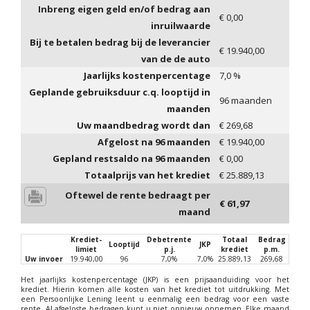
Inbreng eigen geld en/of bedrag aan
€
0,00
inruilwaarde
Bij te betalen bedrag bij de leverancier
€
19.940,00
van de de auto
Jaarlijks kostenpercentage
7,0
%
Geplande gebruiksduur c.q. looptijd in
96
maanden
maanden
Uw maandbedrag wordt dan
€
269,68
Afgelost na
96
maanden
€
19.940,00
Gepland restsaldo na
96
maanden
€
0,00
Totaalprijs van het krediet
€
25.889,13
Oftewel de rente bedraagt per
€
61,97
maand
Krediet-
Debetrente
Totaal
Bedrag
Looptijd
JKP
limiet
p.j.
krediet
p.m.
Uw invoer
19.940,00
96
7,0%
7,0%
25.889,13
269,68
Het jaarlijks kostenpercentage (JKP) is een prijsaanduiding voor het
krediet. Hierin komen alle kosten van het krediet tot uitdrukking. Met
een Persoonlijke Lening leent u eenmalig een bedrag voor een vaste
rente. Al afgeloste bedragen kunt u niet opnieuw opnemen. Elke maand