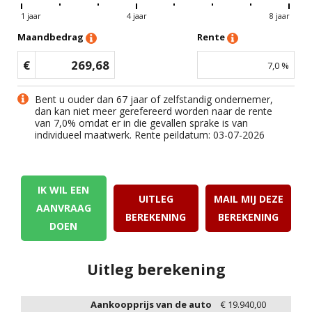
1 jaar
4 jaar
8 jaar
Maandbedrag
Rente
€
269,68
7,0
%
Bent u ouder dan 67 jaar of zelfstandig ondernemer,
dan kan niet meer gerefereerd worden naar de rente
van
7,0
% omdat er in die gevallen sprake is van
individueel maatwerk. Rente peildatum: 03-07-2026
IK WIL EEN
UITLEG
MAIL MIJ DEZE
AANVRAAG
BEREKENING
BEREKENING
DOEN
Uitleg berekening
Aankoopprijs van de auto
€
19.940,00