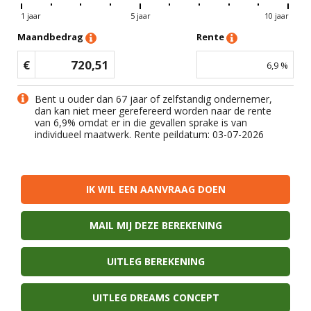
1 jaar
5 jaar
10 jaar
Maandbedrag
Rente
€
720,51
6,9
%
Bent u ouder dan 67 jaar of zelfstandig ondernemer,
dan kan niet meer gerefereerd worden naar de rente
van
6,9
% omdat er in die gevallen sprake is van
individueel maatwerk. Rente peildatum: 03-07-2026
IK WIL EEN AANVRAAG DOEN
MAIL MIJ DEZE BEREKENING
UITLEG BEREKENING
UITLEG DREAMS CONCEPT