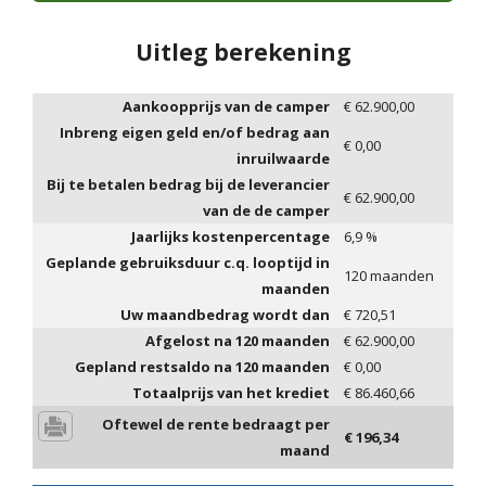
Uitleg berekening
Aankoopprijs van de camper
€
62.900,00
Inbreng eigen geld en/of bedrag aan
€
0,00
inruilwaarde
Bij te betalen bedrag bij de leverancier
€
62.900,00
van de de camper
Jaarlijks kostenpercentage
6,9
%
Geplande gebruiksduur c.q. looptijd in
120
maanden
maanden
Uw maandbedrag wordt dan
€
720,51
Afgelost na
120
maanden
€
62.900,00
Gepland restsaldo na
120
maanden
€
0,00
Totaalprijs van het krediet
€
86.460,66
Oftewel de rente bedraagt per
€
196,34
maand