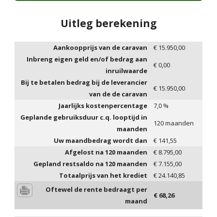
Uitleg berekening
Aankoopprijs van de caravan
€
15.950,00
Inbreng eigen geld en/of bedrag aan
€
0,00
inruilwaarde
Bij te betalen bedrag bij de leverancier
€
15.950,00
van de de caravan
Jaarlijks kostenpercentage
7,0
%
Geplande gebruiksduur c.q. looptijd in
120
maanden
maanden
Uw maandbedrag wordt dan
€
141,55
Afgelost na
120
maanden
€
8.795,00
Gepland restsaldo na
120
maanden
€
7.155,00
Totaalprijs van het krediet
€
24.140,85
Oftewel de rente bedraagt per
€
68,26
maand