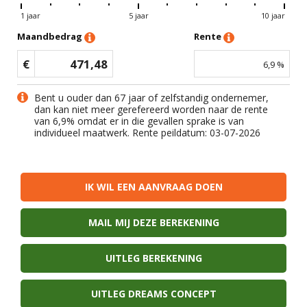
1 jaar
5 jaar
10 jaar
Maandbedrag
Rente
€
471,48
6,9
%
Bent u ouder dan 67 jaar of zelfstandig ondernemer,
dan kan niet meer gerefereerd worden naar de rente
van
6,9
% omdat er in die gevallen sprake is van
individueel maatwerk. Rente peildatum: 03-07-2026
IK WIL EEN AANVRAAG DOEN
MAIL MIJ DEZE BEREKENING
UITLEG BEREKENING
UITLEG DREAMS CONCEPT