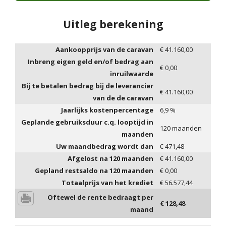
Uitleg berekening
Aankoopprijs van de caravan
€
41.160,00
Inbreng eigen geld en/of bedrag aan
€
0,00
inruilwaarde
Bij te betalen bedrag bij de leverancier
€
41.160,00
van de de caravan
Jaarlijks kostenpercentage
6,9
%
Geplande gebruiksduur c.q. looptijd in
120
maanden
maanden
Uw maandbedrag wordt dan
€
471,48
Afgelost na
120
maanden
€
41.160,00
Gepland restsaldo na
120
maanden
€
0,00
Totaalprijs van het krediet
€
56.577,44
Oftewel de rente bedraagt per
€
128,48
maand