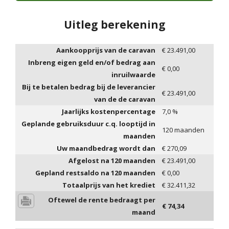
Uitleg berekening
Aankoopprijs van de caravan
€
23.491,00
Inbreng eigen geld en/of bedrag aan
€
0,00
inruilwaarde
Bij te betalen bedrag bij de leverancier
€
23.491,00
van de de caravan
Jaarlijks kostenpercentage
7,0
%
Geplande gebruiksduur c.q. looptijd in
120
maanden
maanden
Uw maandbedrag wordt dan
€
270,09
Afgelost na
120
maanden
€
23.491,00
Gepland restsaldo na
120
maanden
€
0,00
Totaalprijs van het krediet
€
32.411,32
Oftewel de rente bedraagt per
€
74,34
maand