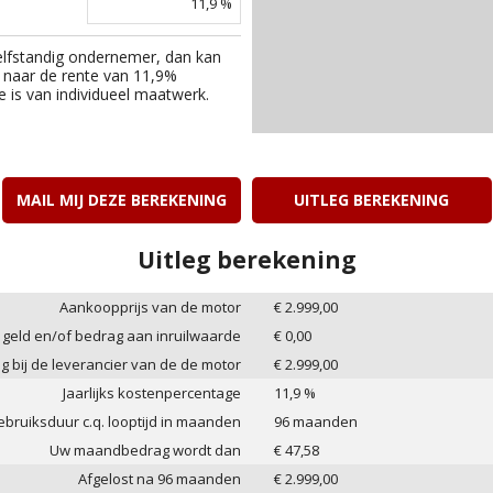
11,9
%
elfstandig ondernemer, dan kan
 naar de rente van
11,9
%
e is van individueel maatwerk.
MAIL MIJ DEZE BEREKENING
UITLEG BEREKENING
Uitleg berekening
Aankoopprijs van de motor
€
2.999,00
 geld en/of bedrag aan inruilwaarde
€
0,00
ag bij de leverancier van de de motor
€
2.999,00
Jaarlijks kostenpercentage
11,9
%
bruiksduur c.q. looptijd in maanden
96
maanden
Uw maandbedrag wordt dan
€
47,58
Afgelost na
96
maanden
€
2.999,00