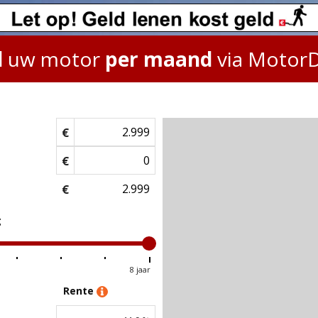
l
uw motor
per maand
via Motor
€
€
€
g
8 jaar
Rente