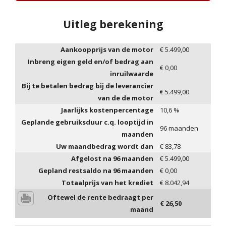
Uitleg berekening
Aankoopprijs van de motor
€
5.499,00
Inbreng eigen geld en/of bedrag aan
€
0,00
inruilwaarde
Bij te betalen bedrag bij de leverancier
€
5.499,00
van de de motor
Jaarlijks kostenpercentage
10,6
%
Geplande gebruiksduur c.q. looptijd in
96
maanden
maanden
Uw maandbedrag wordt dan
€
83,78
Afgelost na
96
maanden
€
5.499,00
Gepland restsaldo na
96
maanden
€
0,00
Totaalprijs van het krediet
€
8.042,94
Oftewel de rente bedraagt per
€
26,50
maand