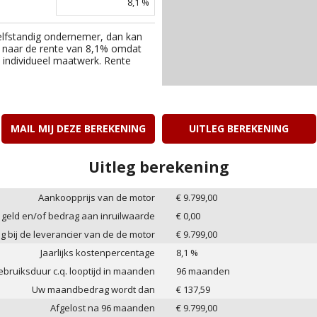
8,1
%
elfstandig ondernemer, dan kan
 naar de rente van
8,1
% omdat
an individueel maatwerk. Rente
MAIL MIJ DEZE BEREKENING
UITLEG BEREKENING
Uitleg berekening
Aankoopprijs van de motor
€
9.799,00
 geld en/of bedrag aan inruilwaarde
€
0,00
ag bij de leverancier van de de motor
€
9.799,00
Jaarlijks kostenpercentage
8,1
%
bruiksduur c.q. looptijd in maanden
96
maanden
Uw maandbedrag wordt dan
€
137,59
Afgelost na
96
maanden
€
9.799,00