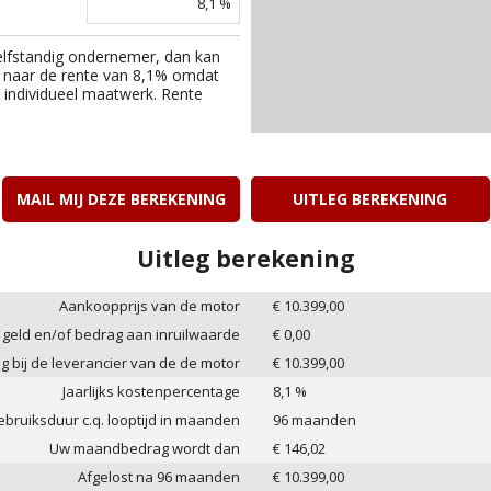
8,1
%
elfstandig ondernemer, dan kan
 naar de rente van
8,1
% omdat
an individueel maatwerk. Rente
MAIL MIJ DEZE BEREKENING
UITLEG BEREKENING
Uitleg berekening
Aankoopprijs van de motor
€
10.399,00
 geld en/of bedrag aan inruilwaarde
€
0,00
ag bij de leverancier van de de motor
€
10.399,00
Jaarlijks kostenpercentage
8,1
%
bruiksduur c.q. looptijd in maanden
96
maanden
Uw maandbedrag wordt dan
€
146,02
Afgelost na
96
maanden
€
10.399,00