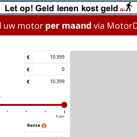
l
uw motor
per maand
via Motor
€
€
€
g
8 jaar
Rente