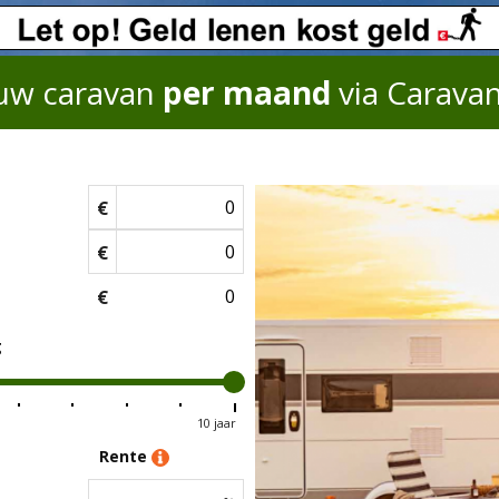
uw caravan
per maand
via Carava
€
€
€
g
10 jaar
Rente