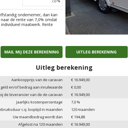
7,0
%
elfstandig ondernemer, dan kan
 naar de rente van
7,0
% omdat
an individueel maatwerk. Rente
MAIL MIJ DEZE BEREKENING
UITLEG BEREKENING
Uitleg berekening
Aankoopprijs van de caravan
€
16.949,00
 geld en/of bedrag aan inruilwaarde
€
0,00
 bij de leverancier van de de caravan
€
16.949,00
Jaarlijks kostenpercentage
7,0
%
bruiksduur c.q. looptijd in maanden
120
maanden
Uw maandbedrag wordt dan
€
194,88
Afgelost na
120
maanden
€
16.949,00