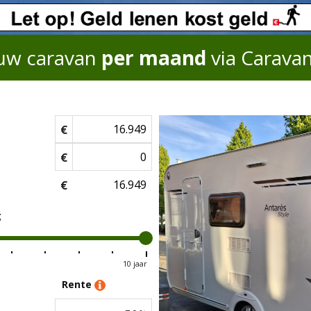
uw caravan
per maand
via Carava
€
€
€
g
10 jaar
Rente