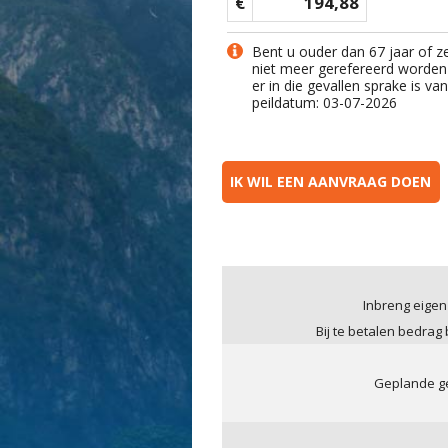
€
194,88
Bent u ouder dan 67 jaar of z
niet meer gerefereerd worden
er in die gevallen sprake is v
peildatum: 03-07-2026
IK WIL EEN AANVRAAG DOEN
Inbreng eigen
Bij te betalen bedrag
Geplande ge