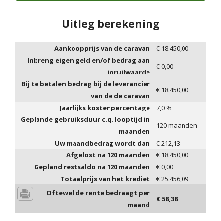
Uitleg berekening
Aankoopprijs van de caravan
€
18.450,00
Inbreng eigen geld en/of bedrag aan
€
0,00
inruilwaarde
Bij te betalen bedrag bij de leverancier
€
18.450,00
van de de caravan
Jaarlijks kostenpercentage
7,0
%
Geplande gebruiksduur c.q. looptijd in
120
maanden
maanden
Uw maandbedrag wordt dan
€
212,13
Afgelost na
120
maanden
€
18.450,00
Gepland restsaldo na
120
maanden
€
0,00
Totaalprijs van het krediet
€
25.456,09
Oftewel de rente bedraagt per
€
58,38
maand