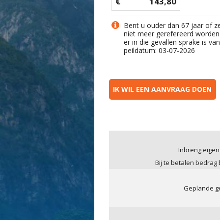
€
143,80
Bent u ouder dan 67 jaar of z
niet meer gerefereerd worden
er in die gevallen sprake is v
peildatum: 03-07-2026
IK WIL EEN AANVRAAG DOEN
Inbreng eigen
Bij te betalen bedrag
Geplande ge