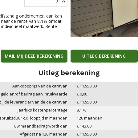
8,1
%
elfstandig ondernemer, dan kan
 naar de rente van
8,1
% omdat
an individueel maatwerk. Rente
MAIL MIJ DEZE BEREKENING
UITLEG BEREKENING
Uitleg berekening
Aankoopprijs van de caravan
€
11.950,00
 geld en/of bedrag aan inruilwaarde
€
0,00
 bij de leverancier van de de caravan
€
11.950,00
Jaarlijks kostenpercentage
8,1
%
bruiksduur c.q. looptijd in maanden
120
maanden
Uw maandbedrag wordt dan
€
143,80
Afgelost na
120
maanden
€
11.950,00