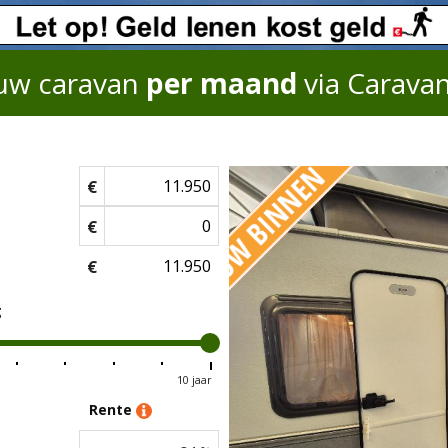
uw caravan
per maand
via Carava
€
€
€
g
10 jaar
Rente