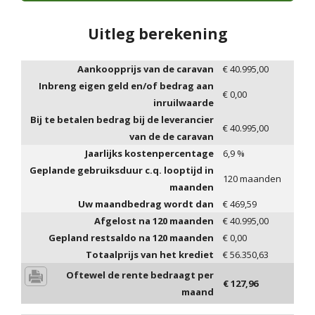
Uitleg berekening
Aankoopprijs van de caravan
€
40.995,00
Inbreng eigen geld en/of bedrag aan
€
0,00
inruilwaarde
Bij te betalen bedrag bij de leverancier
€
40.995,00
van de de caravan
Jaarlijks kostenpercentage
6,9
%
Geplande gebruiksduur c.q. looptijd in
120
maanden
maanden
Uw maandbedrag wordt dan
€
469,59
Afgelost na
120
maanden
€
40.995,00
Gepland restsaldo na
120
maanden
€
0,00
Totaalprijs van het krediet
€
56.350,63
Oftewel de rente bedraagt per
€
127,96
maand