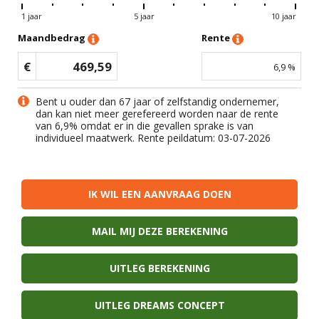
1 jaar
5 jaar
10 jaar
Maandbedrag
Rente
€
469,59
6,9
%
Bent u ouder dan 67 jaar of zelfstandig ondernemer,
dan kan niet meer gerefereerd worden naar de rente
van
6,9
% omdat er in die gevallen sprake is van
individueel maatwerk. Rente peildatum: 03-07-2026
IK WIL EEN AANVRAAG DOEN
MAIL MIJ DEZE BEREKENING
UITLEG BEREKENING
UITLEG DREAMS CONCEPT